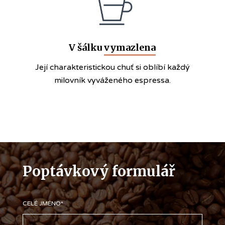
V šálku
vymazlena
Její charakteristickou chuť si oblíbí každý
milovník vyváženého espressa.
Poptávkový formulář
CELÉ JMÉNO*